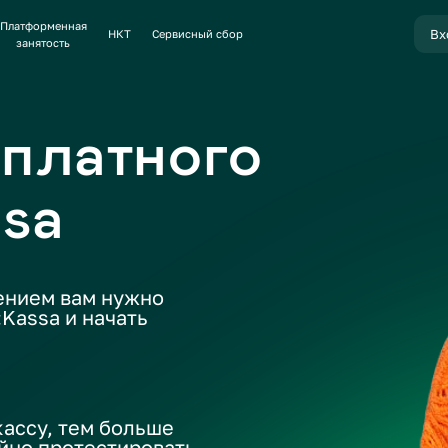
енная
Вход
Вход в л
НКТ
Сервисный сбор
сть
латного
a
 вам нужно
 и начать
, тем больше
протестировать