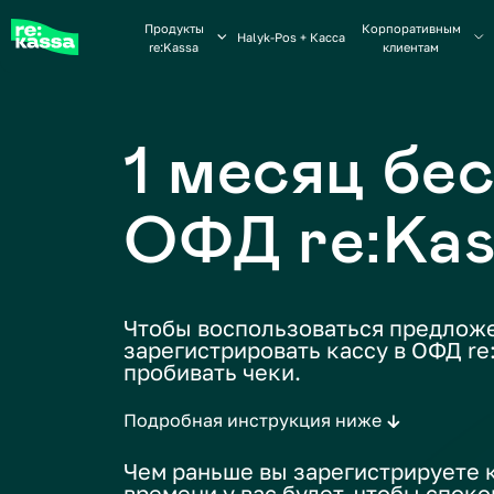
Продукты
Корпоративным
Платформ
Halyk-Pos + Касса
re:Kassa
клиентам
занято
1 месяц бесп
ОФД re:Kass
Чтобы воспользоваться предложением
зарегистрировать кассу в ОФД re:Kassa
пробивать чеки.
Подробная инструкция ниже
Чем раньше вы зарегистрируете кассу
времени у вас будет, чтобы спокойно 
наш ОФД и оценить его удобство.