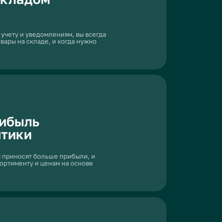
 на
догадок
ибыли,
 без
лиентами
ссой
лучшить