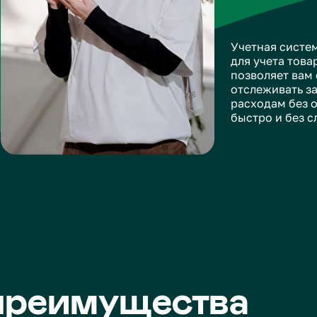
быстро и без сложных настр
еимущества
Уведомления о
Отчеты 
низких остатках
и топ-т