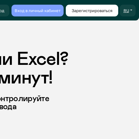
ичный кабинет
Зарегистрироваться
RU
xcel?
ут!
уйте