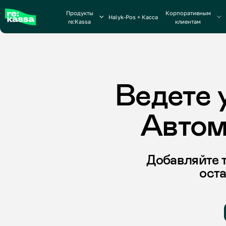
Продукты
Корпоративным
Платформ
Halyk-Pos + Касса
re:Kassa
клиентам
занято
Ведете уч
Автомат
Добавляйте това
остатки 