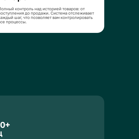
 тратьте время
реальном
тач
варов, что позволяет
ладе.