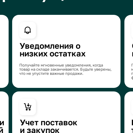
Получайте мгновенные уведомления, когда
Понимайте, каки
товар на складе заканчивается. Будьте уверены,
максимальную пр
что не упустите важные продажи.
продажам и дохо
формате.
Учет поставок
История
и закупок
товаров
Добавляйте поставщиков, ведите учет закупок и
Полный контроль 
контролируйте поступление товаров. Все данные
поступления до 
по поставкам всегда под рукой.
каждый шаг, что 
все процессы.