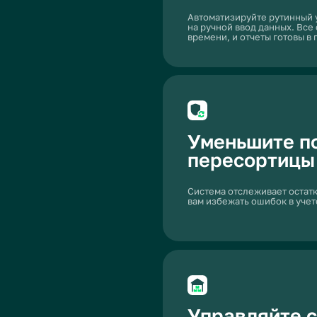
Управляйте складом
без ошибок
Благодаря автоматическому учету и уведомл
будете точно знать, какие товары на складе,
пополнить запасы.
Увеличьте прибыль
за счет аналитики
Анализируйте, какие товары приносят боль
принимайте решения по ассортименту и цен
данных.