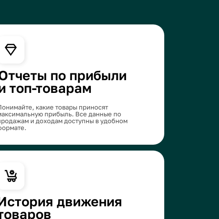
е товары приносят
ибыль. Все данные по
дам доступны в удобном
 движения
над историей товаров: от
продажи. Система отслеживает
позволяет вам контролировать