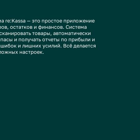
оек.
по прибыли
оварам