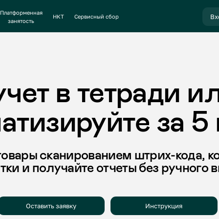
енная
Вход
Вход в л
НКТ
Сервисный сбор
сть
ет в тетради или E
изируйте за 5 мин
ры сканированием штрих-кода, контролир
и получайте отчеты без ручного ввода
Оставить заявку
Инструкция