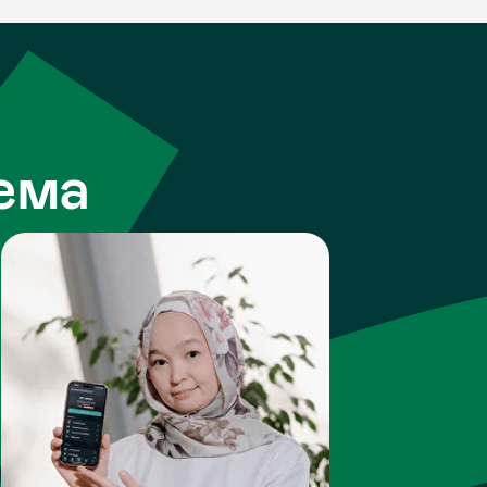
а
Учетная система re:Kassa —
для учета товаров, остатко
позволяет вам сканировать 
отслеживать запасы и получ
расходам без ошибок и лишн