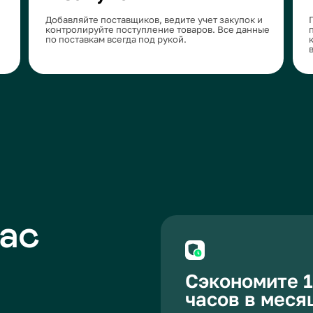
с
Сэкономите 10+
часов в месяц
Автоматизируйте рутинный учет и больше не
на ручной ввод данных. Все обновляется в 
времени, и отчеты готовы в пару кликов.
Уменьшите потери от
пересортицы и недос
Система отслеживает остатки и движения то
вам избежать ошибок в учете и потерь на ск